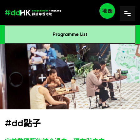
Programme List
#dd點子