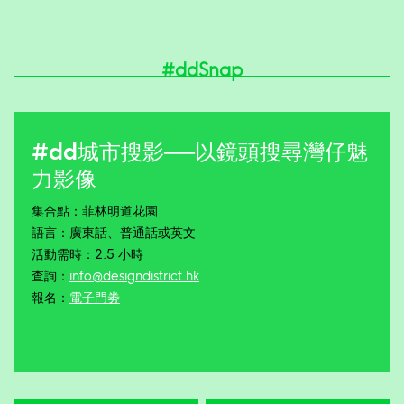
#ddSnap
#dd城市搜影──以鏡頭搜尋灣仔魅
力影像
集合點：菲林明道花園
語言：廣東話、普通話或英文
活動需時：2.5 小時
查詢：
info@designdistrict.hk
報名：
電子門劵