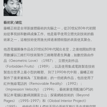
藝術家/總監
藤幡正樹是全球新媒體藝術的先驅之一，從20世紀80年代初開
始從事視頻和數碼成像工作。他是最早使用立體光刻技術的藝
術家之一，這種技術使用激光掃過液體樹脂的表面使其聚合。
他憑電腦圖像作品在20世紀80年代闖出名堂，之後他開始對使
用數據以三維打印技術製作三維雕塑產生興趣，如數控路由作
品《Geometric Love》（1987）、立體光刻作品
《Forbidden Fruits》（1989），以及使用集成電路製造技術
製造出世界上最小型的雕塑。 到了1990年代中期，藤幡正樹
製作了後來被稱為「互動藝術」的一些經典作品，包括使用了
紅外無線電話的《Removable Reality》（1992）；
《Impression Velocity》（1994），藝術家使用配備GPS的
筆記本電腦以數碼測圖富士山；探索網絡技術的《Beyond
Pages》（1995-1997）和《Global Interior Project》
（1995）。他的作品對人們在不同介面的互動以及在虛擬空間