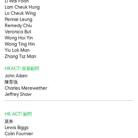
Li Wai Foon
Lam Cheuk Hung
Lo Cheuk Wing
Pennie Leung
Remedy Chiu
Veronica But
Wong Hoi Yin
Wong Ting Hin
Yiu Lok Man
Zhang Tsz Man
HKACT! 策展顧問
John Aiken
陳育強
Charles Merewether
Jeffrey Shaw
HK ACT! 顧問
莫奔
Lewis Biggs
Colin Fournier