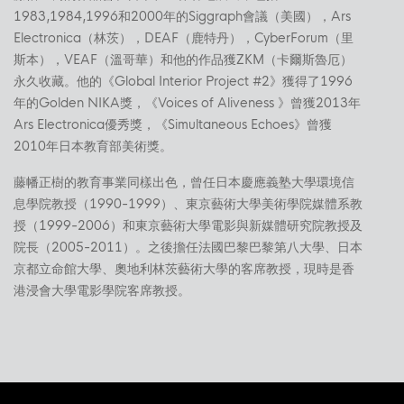
1983,1984,1996和2000年的Siggraph會議（美國），Ars
Electronica（林茨），DEAF（鹿特丹），CyberForum（里
斯本），VEAF（溫哥華）和他的作品獲ZKM（卡爾斯魯厄）
永久收藏。他的《Global Interior Project #2》獲得了1996
年的Golden NIKA獎，《Voices of Aliveness 》曾獲2013年
Ars Electronica優秀獎，《Simultaneous Echoes》曾獲
2010年日本教育部美術獎。
藤幡正樹的教育事業同樣出色，曾任日本慶應義塾大學環境信
息學院教授（1990-1999）、東京藝術大學美術學院媒體系教
授（1999-2006）和東京藝術大學電影與新媒體研究院教授及
院長（2005-2011）。之後擔任法國巴黎巴黎第八大學、日本
京都立命館大學、奧地利林茨藝術大學的客席教授，現時是香
港浸會大學電影學院客席教授。