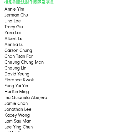
攝影測量法製作團隊及演員
Annie Yim
Jerman Chu
Lina Lee
Tracy Giu
Zora Lai
Albert Lu
Annika Lu
Carson Chung
Chan Tsan For
Cheung Chung Man
Cheung Lin
David Yeung
Florence Kwok
Fung Yui Yin
Hui Kin Ming
Ina Guianela Abejero
Jamie Chan
Jonathan Lee
Kacey Wong
Lam Sau Man
Lee Ying Chun