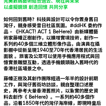
完美數碼藝術結合過去、現在與未來
以虛擬鏡頭 創造回憶 共同分享
如何回到舊時？科技與設計可以令你置身舊日
灣仔，親身感受昔日社區氛圍。#ddHK 委約作
品 - 《HKACT! ACT 1 BeHere》由新媒體藝
術家藤幡正樹創作，以擴增實境技術，創作一
系列約40多個三維立體形像作品，由演員在攝
影棚中從新呈現1940至70年代香港居民的生活
面貌 。旅客及公眾可以使用手機應用程式與回
憶實景雕塑互動，透過手機鏡頭融入舊時代的
香港社區場景之中。
藤幡正樹及其創作團隊經過一年半的設計前期
工作，與灣仔舊街坊訪談，親自整理口述歷
史，再參考大量香港舊照片，以紥實的歷史資
料去創作《 BeHere》。一系列約40多個作
品，沿着1850年代的灣仔海岸線，即現時皇后