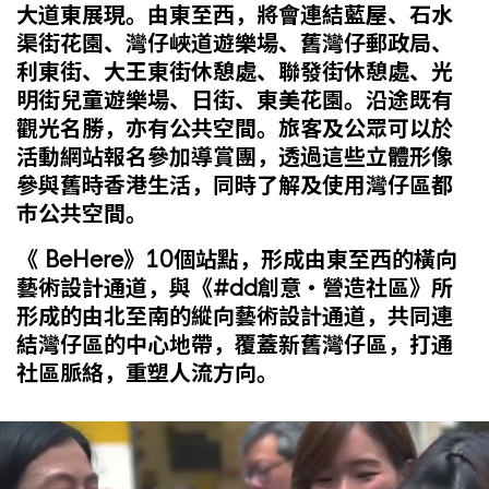
大道東展現。由東至西，將會連結藍屋、石水
渠街花園、灣仔峽道遊樂場、舊灣仔郵政局、
利東街、大王東街休憩處、聯發街休憩處、光
明街兒童遊樂場、日街、東美花園。沿途既有
觀光名勝，亦有公共空間。旅客及公眾可以於
活動網站報名參加導賞團，透過這些立體形像
參與舊時香港生活，同時了解及使用灣仔區都
巿公共空間。
《 BeHere》10個站點，形成由東至西的橫向
藝術設計通道，與《#dd創意‧營造社區》所
形成的由北至南的縱向藝術設計通道，共同連
結灣仔區的中心地帶，覆蓋新舊灣仔區，打通
社區脈絡，重塑人流方向。