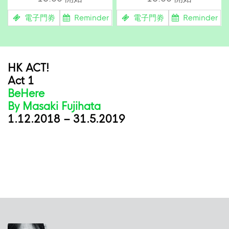
電子門劵
Reminder
電子門劵
Reminder
HK ACT!
Act 1
BeHere
By Masaki Fujihata
1.12.2018 – 31.5.2019