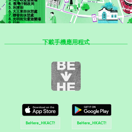
4. 舊灣仔郵政局
5. 利東街
6. 大王東街休憩處
7. 聯發街休憩處
8. 光明街兒童遊樂場
9. 日街
10. 東美花園
立即報名!
下載手機應用程式