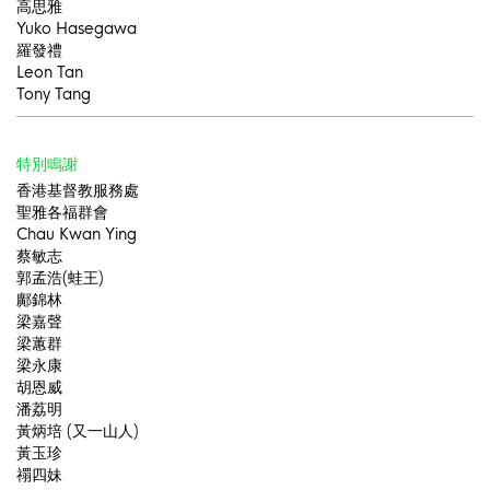
高思雅
Yuko Hasegawa
羅發禮
Leon Tan
Tony Tang
特別鳴謝
香港基督教服務處
聖雅各福群會
Chau Kwan Ying
蔡敏志
郭孟浩(蛙王)
鄺錦林
梁嘉聲
梁蕙群
梁永康
胡恩威
潘荔明
黃炳培 (又一山人)
黃玉珍
禤四妹