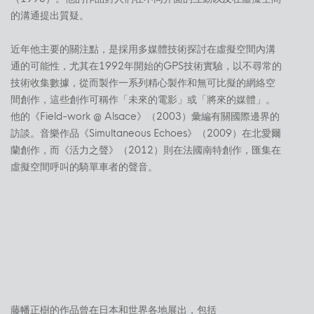
的溝通提出質疑。
近年他主要的關注點，是採用多媒體技術探討在虛擬空間內溝
通的可能性，尤其在1992年開始的GPS技術實驗，以不尋常的
技術收集數據，從而製作一系列精心製作和無可比擬的網絡空
間創作，這些創作可稱作「未來的電影」或「將來的媒體」。
他的《Field-work @ Alsace》（2003）彙編有關國際邊界的
訪談。音樂作品《Simultaneous Echoes》（2009）在北愛爾
蘭創作，而《活力之聲》（2012）則在法國南特創作，匯集在
虛擬空間呼叫的騎單車者的聲音。
藤幡正樹的作品曾在日本和世界各地展出，包括