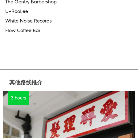
The Gentry Barbershop
U+RooLee
White Noise Records
Flow Coffee Bar
其他路线推介
3 hours