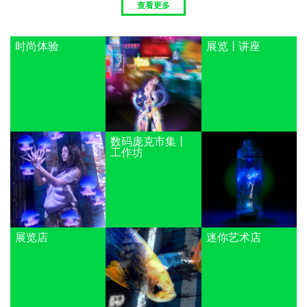
查看更多
时尚体验
展览 | 讲座
数码庞克市集 |
工作坊
展览店
迷你艺术店