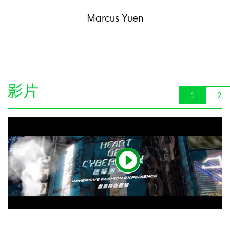
Marcus Yuen
影片
1
2