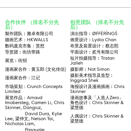
合作伙伴 （排名不分先
创意团队 （排名不分先
后）
后）
製作团队︰雅卓有限公司
演出指导︰ØFFËRÎNGŠ
牆画艺术：HKWALLS
佈景设计︰Lydia Chan
数码庞克市集：赏想
布景及装置设计︰蔡志熙
导赏团︰街坊带路
平面设计︰贰号有限公司
短片拍摄指导︰Tristan
展览︰街招
Jalleh
漫画家合作：黄玉郎 (文化传信)
摄影师︰Not Simon
摄影美术指导及造型︰
漫画家合作：江记
Inggrad Shek
市场策划：Crunch Concepts
海报设计及漫画插画︰Chris
Limited
Skinner
展览作品：Arnaud
漫画故事及「人造人Zero」
Imobersteg, Camen Li, Chris
角色设计︰Chris Skinner &
Skinner, Dangiuz,
梁慧德
David Dura, Kylie
人偶设计︰Chris Skinner &
Lee, 梁仲文, Nelson Tai,
梁慧德
Nicholas Lam,
Pasquale