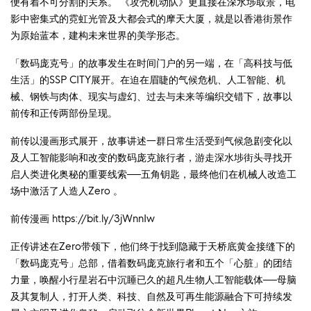
便有着不可分割的关系。 《攻壳机动队》更直接在深水埗取景，电
影中密集式的霓虹光管及大都会式的摩天大厦，就是以香港街景作
为原始蓝本，建构未来世界的美学形态。
「数码庞克号」的故事发生在时间门户的另一端，在「高科技与低
生活」的SSP CITY展开。在迫在眉睫的气候危机、人工智能、机
械、钢铁与肉体、现实与虚幻、过去与未来等编织交错下，故事以
前传和正传两部份呈现。
前传以漫画形式展开，故事讲述一群日常生活受到气候急剧变化以
及人工智能影响和改变的数码庞克旅行者，游走深水埗街头寻找开
启人类进化奥秘的重要线索──五角钥匙，最终他们在机械人改造工
场中激活了人造人Zero 。
前传漫画
https://bit.ly/3jWnnIw
正传讲述在Zero带领下，他们终于找到隐藏于天桥底黄金接缝下的
「数码庞克号」总部，借着数码庞克旅行者和五个「心脏」的团结
力量，唤醒小行星岩石中沉睡已久的超凡生物人工智能载体──母脑
及其复制人，打开人类、科技、自然及可再生能源融合下可持续发