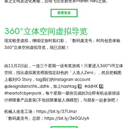
展之文明及进化奥秘，启动飞往全新世界Planet Neu之旅。
查看更多
360°立体空间虚拟导览
现实蜕变虚拟，继续绽放时装幻影，「数码庞克号」时尚创意体验
360°立体空间虚拟导览，现已启航！
由11月2日起，一连三个星期一设有奖游戏！只要进入360°VR立体
空间，找出虚拟展览裡面指定顔色的「人造人Zero」，然后把截图
上载到IG Story，tag我们的Instagram account
@designdistricthk_ddhk，加上hashtag 1️⃣ #ddHK 2️⃣
#heartofcbyerpunk，每个星期一最快完成的3位即有机会获得设
计师限量产品套装(不包括限量版人偶模型)，与朋友一起参加吧！
机械人改造工场：
https://bit.ly/37IJmzr
「数码庞克号」总部：
https://bit.ly/3e0QUyA