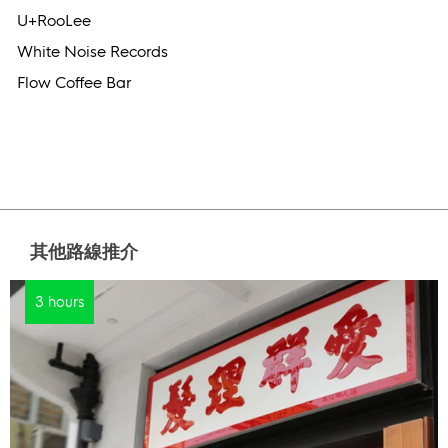
U+RooLee
White Noise Records
Flow Coffee Bar
其他路線推介
3 hours