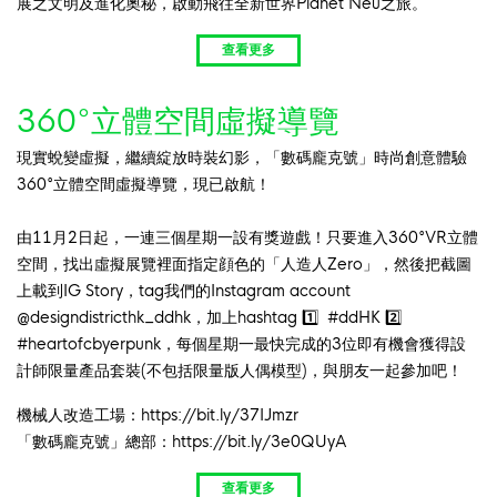
展之文明及進化奧秘，啟動飛往全新世界Planet Neu之旅。
查看更多
360°立體空間虛擬導覽
現實蛻變虛擬，繼續綻放時裝幻影，「數碼龐克號」時尚創意體驗
360°立體空間虛擬導覽，現已啟航！
由11月2日起，一連三個星期一設有獎遊戲！只要進入360°VR立體
空間，找出虛擬展覽裡面指定顔色的「人造人Zero」，然後把截圖
上載到IG Story，tag我們的Instagram account
@designdistricthk_ddhk，加上hashtag 1️⃣ #ddHK 2️⃣
#heartofcbyerpunk，每個星期一最快完成的3位即有機會獲得設
計師限量產品套裝(不包括
限量版人偶模型
)，與朋友一起參加吧！
機械人改造工場：
https://bit.ly/37IJmzr
「數碼龐克號」總部：
https://bit.ly/3e0QUyA
查看更多