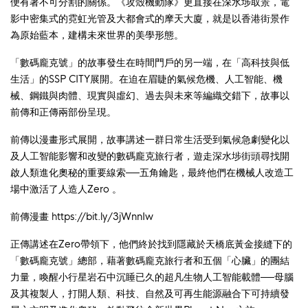
便有著不可分割的關係。《攻殼機動隊》更直接在深水埗取景，電
影中密集式的霓虹光管及大都會式的摩天大廈，就是以香港街景作
為原始藍本，建構未來世界的美學形態。
「數碼龐克號」的故事發生在時間門戶的另一端，在「高科技與低
生活」的SSP CITY展開。在迫在眉睫的氣候危機、人工智能、機
械、鋼鐵與肉體、現實與虛幻、過去與未來等編織交錯下，故事以
前傳和正傳兩部份呈現。
前傳以漫畫形式展開，故事講述一群日常生活受到氣候急劇變化以
及人工智能影響和改變的數碼龐克旅行者，遊走深水埗街頭尋找開
啟人類進化奧秘的重要線索──五角鑰匙，最終他們在機械人改造工
場中激活了人造人Zero 。
前傳漫畫
https://bit.ly/3jWnnIw
正傳講述在Zero帶領下，他們終於找到隱藏於天橋底黃金接縫下的
「數碼龐克號」總部，藉著數碼龐克旅行者和五個「心臟」的團結
力量，喚醒小行星岩石中沉睡已久的超凡生物人工智能載體──母腦
及其複製人，打開人類、科技、自然及可再生能源融合下可持續發