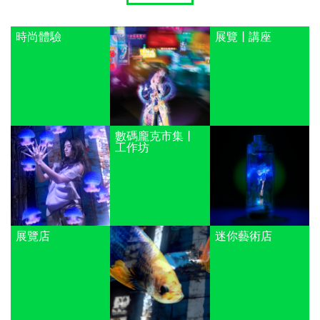
時尚體驗
展覽 | 講座
數碼龐克市集 |
工作坊
展覽店
迷你藝術店