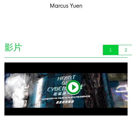
Marcus Yuen
影片
1
2