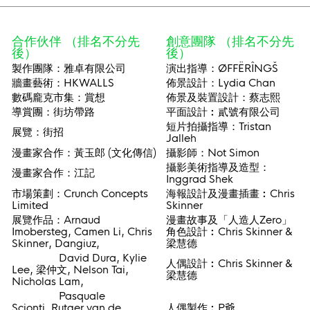
合作伙伴 （排名不分先
創意團隊 （排名不分先
後）
後）
製作團隊：雅卓有限公司
演出指導：ØFFËRÎNGŠ
牆畫藝術：HKWALLS
佈景設計：Lydia Chan
數碼龐克市集：賞想
佈景及裝置設計：蔡志熙
導賞團：街坊帶路
平面設計︰貳號有限公司
短片拍攝指導：Tristan
展覽：街招
Jalleh
漫畫家合作：黃玉郎 (文化傳信)
攝影師：Not Simon
攝影美術指導及造型：
漫畫家合作：江記
Inggrad Shek
市場策劃：Crunch Concepts
海報設計及漫畫插畫︰Chris
Limited
Skinner
展覽作品：Arnaud
漫畫故事及「人造人Zero」
Imobersteg, Camen Li, Chris
角色設計︰Chris Skinner &
Skinner, Dangiuz,
梁慧德
David Dura, Kylie
人偶設計︰Chris Skinner &
Lee, 梁仲文, Nelson Tai,
梁慧德
Nicholas Lam,
Pasquale
Scionti, Rutger van de
人偶製作︰P爺