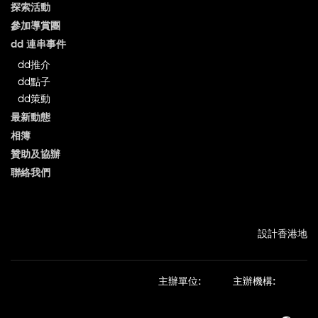
探索活動
參加導賞團
dd 連串事件
dd推介
dd點子
dd策動
最新動態
相簿
贊助及協辦
聯絡我們
設計香港地
主辦單位:
主辦機構: