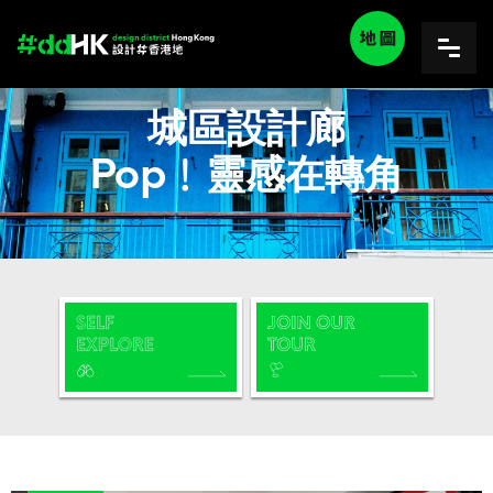
城區設計廊
Pop﹗靈感在轉角