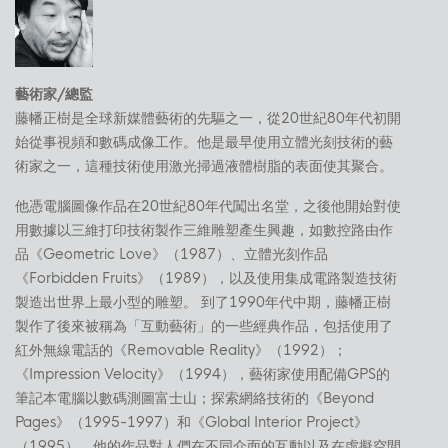
藝術家/總監
藤幡正樹是全球新媒體藝術的先驅之一，從20世紀80年代初開
始從事視頻和數碼成像工作。他是最早使用立體光刻技術的藝
術家之一，這種技術使用激光掃過液體樹脂的表面使其聚合。
他憑電腦圖像作品在20世紀80年代闖出名堂，之後他開始對使
用數據以三維打印技術製作三維雕塑產生興趣，如數控路由作
品《Geometric Love》（1987）、立體光刻作品
《Forbidden Fruits》（1989），以及使用集成電路製造技術
製造出世界上最小型的雕塑。 到了1990年代中期，藤幡正樹
製作了後來被稱為「互動藝術」的一些經典作品，包括使用了
紅外無線電話的《Removable Reality》（1992）；
《Impression Velocity》（1994），藝術家使用配備GPS的
筆記本電腦以數碼測圖富士山；探索網絡技術的《Beyond
Pages》（1995-1997）和《Global Interior Project》
（1995）。他的作品對人們在不同介面的互動以及在虛擬空間