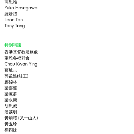
高思雅
Yuko Hasegawa
羅發禮
Leon Tan
Tony Tang
特別鳴謝
香港基督教服務處
聖雅各福群會
Chau Kwan Ying
蔡敏志
郭孟浩(蛙王)
鄺錦林
梁嘉聲
梁蕙群
梁永康
胡恩威
潘荔明
黃炳培 (又一山人)
黃玉珍
禤四妹