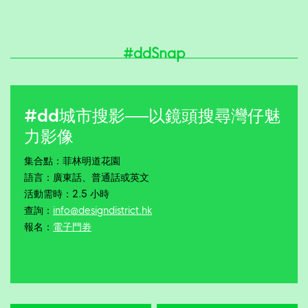
#ddSnap
#dd城市搜影──以鏡頭搜尋灣仔魅
力影像
集合點：菲林明道花園
語言：廣東話、普通話或英文
活動需時：2.5 小時
查詢：
info@designdistrict.hk
報名：
電子門劵