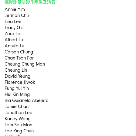
攝影測量法製作團隊及演員
Annie Yim
Jerman Chu
Lina Lee
Tracy Giu
Zora Lai
Albert Lu
Annika Lu
Carson Chung
Chan Tsan For
Cheung Chung Man
Cheung Lin
David Yeung
Florence Kwok
Fung Yui Yin
Hui Kin Ming
Ina Guianela Abejero
Jamie Chan
Jonathan Lee
Kacey Wong
Lam Sau Man
Lee Ying Chun