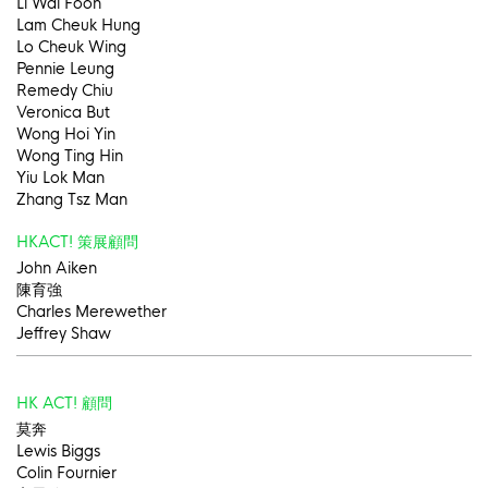
Li Wai Foon
Lam Cheuk Hung
Lo Cheuk Wing
Pennie Leung
Remedy Chiu
Veronica But
Wong Hoi Yin
Wong Ting Hin
Yiu Lok Man
Zhang Tsz Man
HKACT! 策展顧問
John Aiken
陳育強
Charles Merewether
Jeffrey Shaw
HK ACT! 顧問
莫奔
Lewis Biggs
Colin Fournier