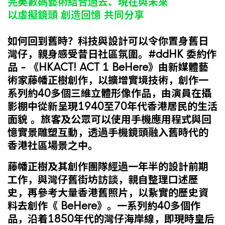
完美數碼藝術結合過去、現在與未來
以虛擬鏡頭 創造回憶 共同分享
如何回到舊時？科技與設計可以令你置身舊日
灣仔，親身感受昔日社區氛圍。#ddHK 委約作
品 - 《HKACT! ACT 1 BeHere》由新媒體藝
術家藤幡正樹創作，以擴增實境技術，創作一
系列約40多個三維立體形像作品，由演員在攝
影棚中從新呈現1940至70年代香港居民的生活
面貌 。旅客及公眾可以使用手機應用程式與回
憶實景雕塑互動，透過手機鏡頭融入舊時代的
香港社區場景之中。
藤幡正樹及其創作團隊經過一年半的設計前期
工作，與灣仔舊街坊訪談，親自整理口述歷
史，再參考大量香港舊照片，以紥實的歷史資
料去創作《 BeHere》。一系列約40多個作
品，沿着1850年代的灣仔海岸線，即現時皇后