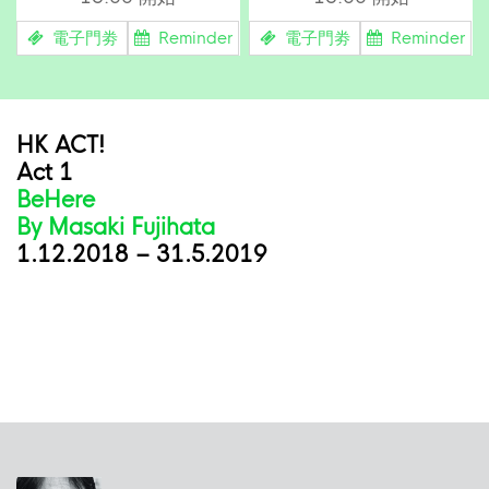
電子門劵
Reminder
電子門劵
Reminder
HK ACT!
Act 1
BeHere
By Masaki Fujihata
1.12.2018 – 31.5.2019