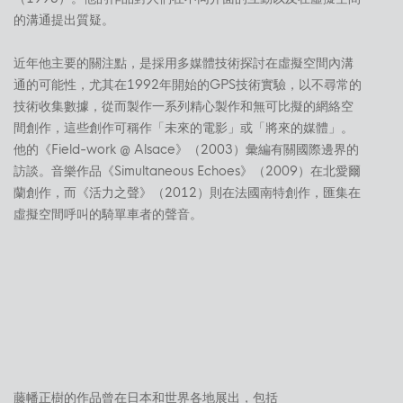
的溝通提出質疑。
近年他主要的關注點，是採用多媒體技術探討在虛擬空間內溝
通的可能性，尤其在1992年開始的GPS技術實驗，以不尋常的
技術收集數據，從而製作一系列精心製作和無可比擬的網絡空
間創作，這些創作可稱作「未來的電影」或「將來的媒體」。
他的《Field-work @ Alsace》（2003）彙編有關國際邊界的
訪談。音樂作品《Simultaneous Echoes》（2009）在北愛爾
蘭創作，而《活力之聲》（2012）則在法國南特創作，匯集在
虛擬空間呼叫的騎單車者的聲音。
藤幡正樹的作品曾在日本和世界各地展出，包括