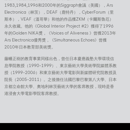
1983,1984,1996和2000年的Siggraph會議（美國），Ars
Electronica（林茨），DEAF（鹿特丹），CyberForum（里
斯本），VEAF（溫哥華）和他的作品獲ZKM（卡爾斯魯厄）
永久收藏。他的《Global Interior Project #2》獲得了1996
年的Golden NIKA獎，《Voices of Aliveness 》曾獲2013年
Ars Electronica優秀獎，《Simultaneous Echoes》曾獲
2010年日本教育部美術獎。
藤幡正樹的教育事業同樣出色，曾任日本慶應義塾大學環境信
息學院教授（1990-1999）、東京藝術大學美術學院媒體系教
授（1999-2006）和東京藝術大學電影與新媒體研究院教授及
院長（2005-2011）。之後擔任法國巴黎巴黎第八大學、日本
京都立命館大學、奧地利林茨藝術大學的客席教授，現時是香
港浸會大學電影學院客席教授。