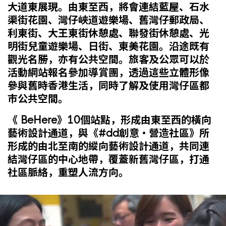
大道東展現。由東至西，將會連結藍屋、石水
渠街花園、灣仔峽道遊樂場、舊灣仔郵政局、
利東街、大王東街休憩處、聯發街休憩處、光
明街兒童遊樂場、日街、東美花園。沿途既有
觀光名勝，亦有公共空間。旅客及公眾可以於
活動網站報名參加導賞團，透過這些立體形像
參與舊時香港生活，同時了解及使用灣仔區都
巿公共空間。
《 BeHere》10個站點，形成由東至西的橫向
藝術設計通道，與《#dd創意‧營造社區》所
形成的由北至南的縱向藝術設計通道，共同連
結灣仔區的中心地帶，覆蓋新舊灣仔區，打通
社區脈絡，重塑人流方向。