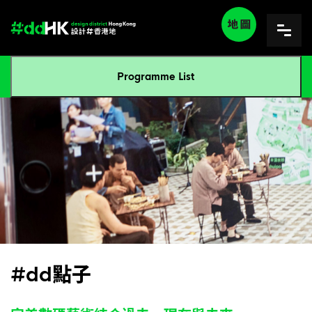
Programme List
#dd點子