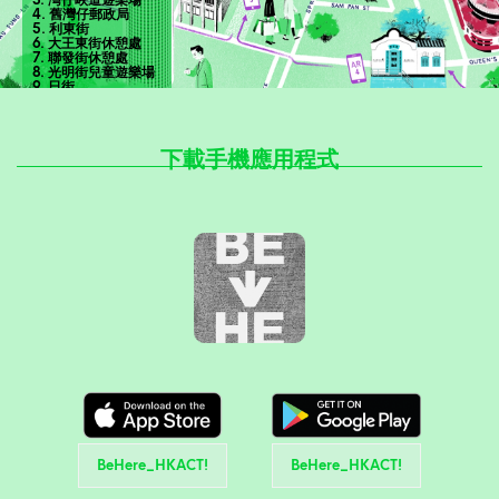
4. 舊灣仔郵政局
5. 利東街
6. 大王東街休憩處
7. 聯發街休憩處
8. 光明街兒童遊樂場
9. 日街
10. 東美花園
立即報名!
下載手機應用程式