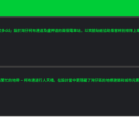
笑多dd」設於灣仔柯布連道及盧押道的兩個電車站，以笑臉貼紙協助乘客辨別排隊上車的
忙的地帶 – 柯布連道行人天橋。在設計當中更隱藏了灣仔區的地標建築和城市元素.