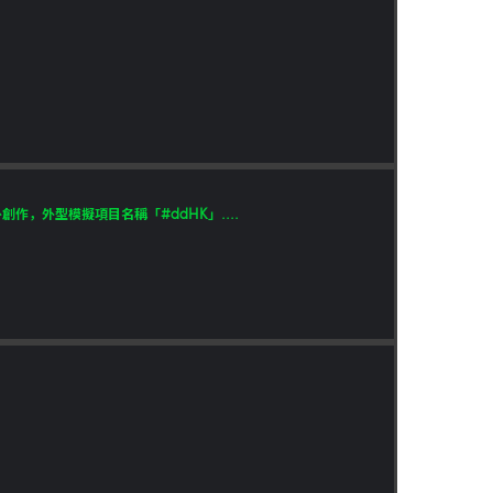
，外型模擬項目名稱「#ddHK」....