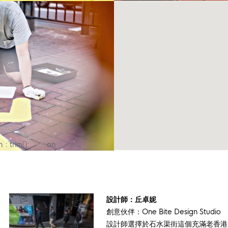
n
: trim():
on
ne
Passing null
line
to
parameter
#1 ($string)
設計師：丘卓妮
of type
創意伙伴：One Bite Design Studio
string is
設計師選擇於石水渠街這個充滿老香港