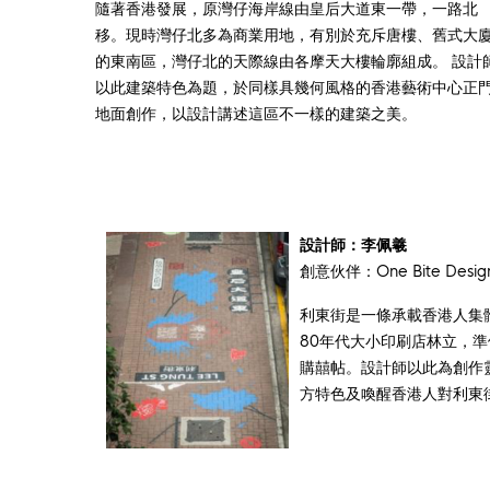
deprecated
deprecated
deprecated
deprecated
隨著香港發展，原灣仔海岸線由皇后大道東一帶，一路北
in
in
in
in
移。現時灣仔北多為商業用地，有別於充斥唐樓、舊式大
的東南區，灣仔北的天際線由各摩天大樓輪廓組成。 設計
以此建築特色為題，於同樣具幾何風格的香港藝術中心正
地面創作，以設計講述這區不一樣的建築之美。
設計師：李佩羲
創意伙伴：One Bite Design
利東街是一條承載香港人集
80年代大小印刷店林立，
購囍帖。設計師以此為創作
方特色及喚醒香港人對利東