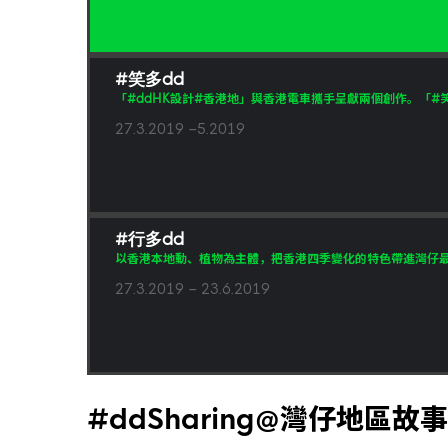
#笑多dd
「#ddHK設計#香港地」與香港電車攜手呈獻兩個創作。「#
27.3.2019 –5.2019
#行多dd
以香港本地動、植物為主體，把香港四季變化的特色帶進灣仔最繁
27.3.2019 – 23.6.2019
#ddSharing@灣仔地區故事