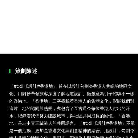
策劃陳述
「#ddHK設計#香港地」 旨在以設計勾劃令香港人共鳴的地區文
化、用腳步帶領旅客深度了解地道設計、循創意為引子體驗不一樣
的香港地。「香港地」三字盛載着香港人的集體文化，彰顯我們對
這片土地的認同與熱愛，亦包含了亙古通今每位香港人付出的汗
水，紀錄着我們努力建設城市，與社區共同成長的回憶。「香港
地」是老中青三輩港人的共同語言。「#ddHK設計#香港地」不單
是一個活動，更加是香港文化與創意精神的結合。用設計，勾劃令