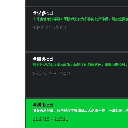
#坐多dd
十件由香港知專設計學院師生合力創作的公共傢俱，增加空間變
即日至 31.5.2019
#畫多dd
請到HKWALLS加入成為#dd點子的創意夥伴，繼續向東延展
23.3.2019 – 2.2021
#講多dd
隨著香港發展，原灣仔海岸線由皇后大道東一帶，一路北移。現
12.2018 – 2.2021