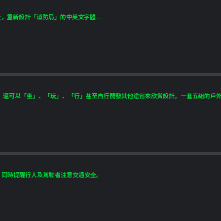
，重新設計「消防局」的中英文字體...
還可以「坐」、「玩」、「行」甚至自行開發其他途徑來欣賞設計。一套五組的戶外創作
，同時提醒行人及駕駛者注意交通安全。