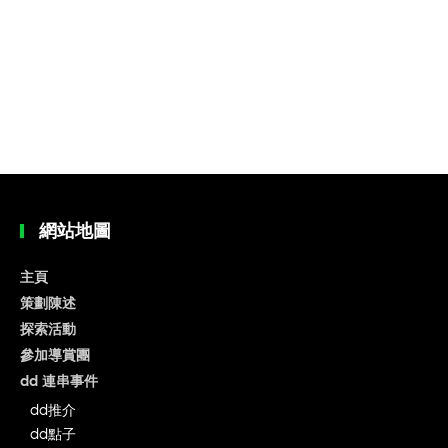
網站地圖
主頁
策劃陳述
探索活動
參加導賞團
dd 連串事件
dd推介
dd點子