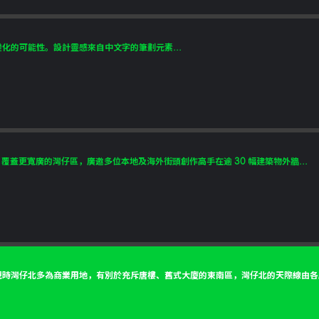
化的可能性。設計靈感來自中文字的筆劃元素...
，覆蓋更寬廣的灣仔區，廣邀多位本地及海外街頭創作高手在逾 30 幅建築物外牆...
時灣仔北多為商業用地，有別於充斥唐樓、舊式大廈的東南區，灣仔北的天際線由各摩天