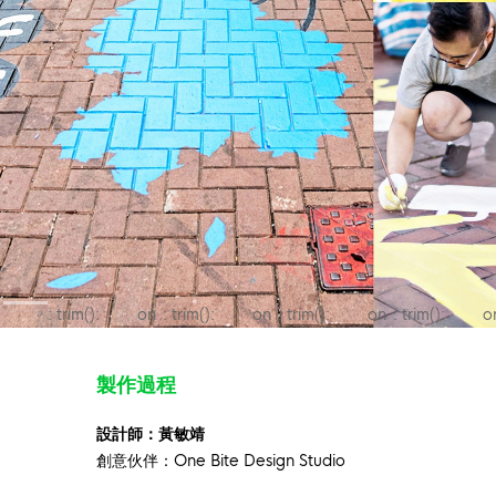
: trim():
on
: trim():
on
: trim():
on
: trim():
o
Passing null
line
Passing null
line
Passing null
line
Passing null
li
to
to
to
to
製作過程
parameter
parameter
parameter
parameter
#1 ($string)
#1 ($string)
#1 ($string)
#1 ($string)
設計師：黃敏靖
of type
of type
of type
of type
創意伙伴：One Bite Design Studio
string is
string is
string is
string is