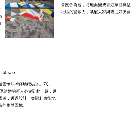
deprecated
舍關係為題，將地面變成香港家庭典型
in
廈
社區的凝聚力，喚醒大家與親朋好友食
師
門
 Studio
體回憶的灣仔地標街道。70、
準備結婚的新人必會到此一趟，選
靈感，透過設計，突顯利東街地
街的集體回憶。