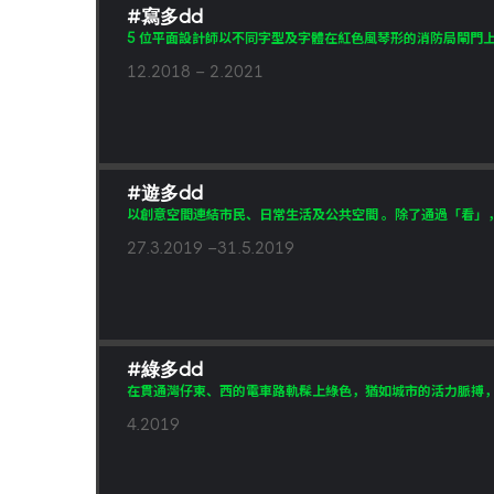
#寫多dd
5 位平面設計師以不同字型及字體在紅色風琴形的消防局閘門上
12.2018 – 2.2021
#遊多dd
以創意空間連結市民、日常生活及公共空間 。除了通過「看」，
27.3.2019 –31.5.2019
#綠多dd
在貫通灣仔東、西的電車路軌髹上綠色，猶如城市的活力脈搏
4.2019