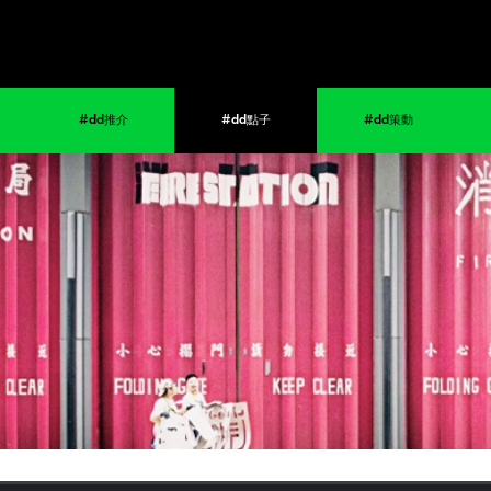
#dd推介
#dd點子
#dd策動