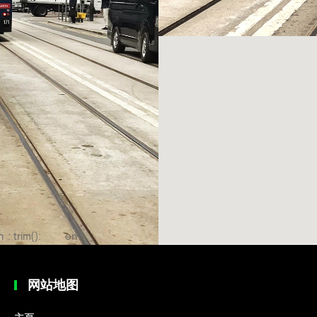
n
: trim():
on
ne
Passing null
line
to
网站地图
parameter
#1 ($string)