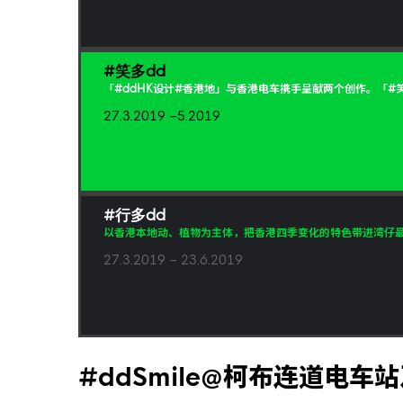
#笑多dd
「#ddHK设计#香港地」与香港电车携手呈献两个创作。「#
27.3.2019 –5.2019
#行多dd
以香港本地动、植物为主体，把香港四季变化的特色带进湾仔最繁
27.3.2019 – 23.6.2019
#ddSmile@柯布连道电车