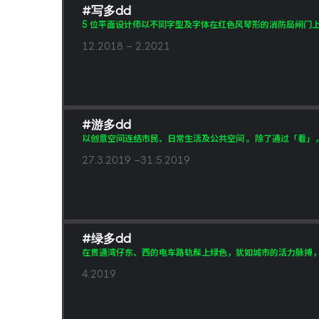
#写多dd
5 位平面设计师以不同字型及字体在红色风琴形的消防局闸门上
12.2018 – 2.2021
#游多dd
以创意空间连结市民、日常生活及公共空间 。除了通过「看」，
27.3.2019 –31.5.2019
#绿多dd
在贯通湾仔东、西的电车路轨髹上绿色，犹如城市的活力脉搏
4.2019