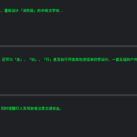
，重新设计「消防局」的中英文字体...
还可以「坐」、「玩」、「行」甚至自行开发其他途径来欣赏设计。一套五组的户外创作
，同时提醒行人及驾驶者注意交通安全。