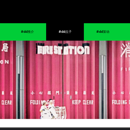
#dd推介
#dd点子
#dd策动