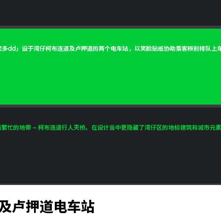
笑多dd」设于湾仔柯布连道及卢押道的两个电车站，以笑脸贴纸协助乘客辨别排队上车的
忙的地带 – 柯布连道行人天桥。在设计当中更隐藏了湾仔区的地标建筑和城市元素.
站及卢押道电车站