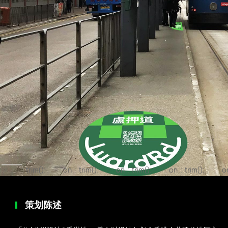
: trim():
on
: trim():
on
: trim():
on
: trim():
o
Passing null
line
Passing null
line
Passing null
line
Passing null
li
to
to
to
to
策划陈述
parameter
parameter
parameter
parameter
#1 ($string)
#1 ($string)
#1 ($string)
#1 ($string)