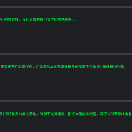
化的可能性。设计灵感来自中文字的笔划元素...
，复盖更宽广的湾仔区，广邀多位本地及海外街头创作高手在逾 30 幅建筑物外牆...
时湾仔北多为商业用地，有别于充斥唐楼、旧式大厦的东南区，湾仔北的天际线由各摩天